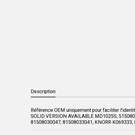
Description
Référence OEM uniquement pour faciliter l'identif
SOLID VERSION AVAILABLE MD1025S, 5150803004
81508030047, 81508033041, KNORR K069333,