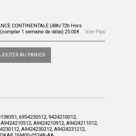
NCE CONTINENTALE (48h/72h Hors
(compter 1 semaine de délai)
25.00
€
Voir Plus
JOUTER AU PANIER
138351, 6954230512, 9424210012,
A9424210512, A9424210912, A9424211012,
4230112, A9424230212, A9424231212,
 OTOKAR 16M00-05248-AA