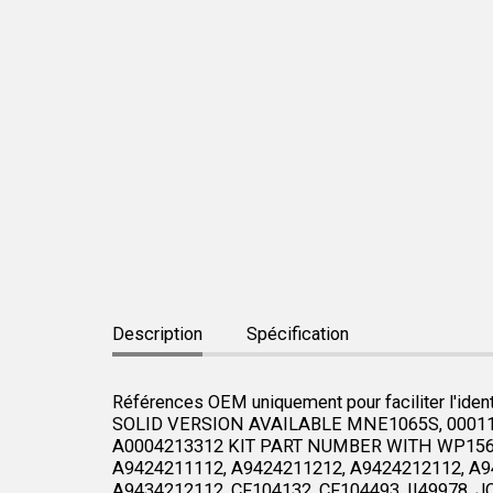
Description
Spécification
Références OEM uniquement pour faciliter l'identi
SOLID VERSION AVAILABLE MNE1065S, 0001134
A0004213312 KIT PART NUMBER WITH WP1561,
A9424211112, A9424211212, A9424212112, A9
A9434212112, CF104132, CF104493, II49978,