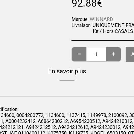
92.88
€
Marque:
WINNARD
Livraison:
UNIQUEMENT FRA
fût / Hors CASALS 
A
En savoir plus
fication :
600, 0004200772, 1134600, 1137415, 1149978, 2100092, 30
 A0004232412, A6864230212, A6954230512, A9424210312, 
424212121, A9424212512, A9424212612, A9424230012, A942
 JOST JAE 0110400112, K075758, K119735, KOGEL 6503150,